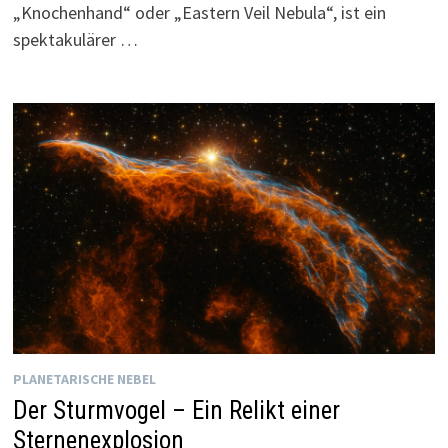
„Knochenhand“ oder „Eastern Veil Nebula“, ist ein
spektakulärer …
PLANETARISCHE NEBEL
Der Sturmvogel – Ein Relikt einer
Sternenexplosion