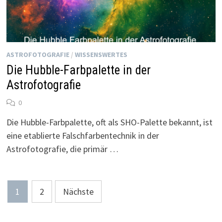
ASTROFOTOGRAFIE
/
WISSENSWERTES
Die Hubble-Farbpalette in der
Astrofotografie
0
Die Hubble-Farbpalette, oft als SHO-Palette bekannt, ist
eine etablierte Falschfarbentechnik in der
Astrofotografie, die primär …
Seitennummerierung
1
2
Nächste
der