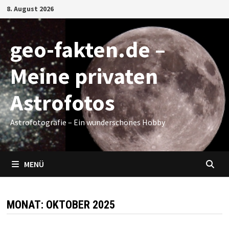
Zum
8. August 2026
Inhalt
springen
geo-fakten.de –
Meine privaten
Astrofotos
Astrofotografie – Ein wunderschönes Hobby
MENÜ
MONAT:
OKTOBER 2025