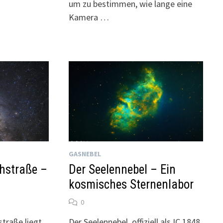
um zu bestimmen, wie lange eine
Kamera …
GASNEBEL
hstraße –
Der Seelennebel – Ein
kosmisches Sternenlabor
0
traße liegt
Der Seelennebel, offiziell als IC 1848