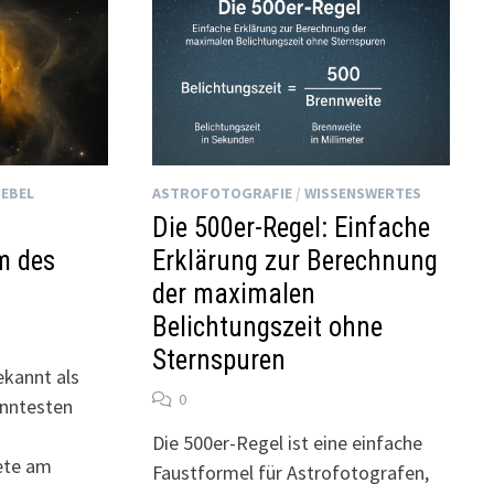
EBEL
ASTROFOTOGRAFIE
/
WISSENSWERTES
s
Die 500er-Regel: Einfache
m des
Erklärung zur Berechnung
der maximalen
Belichtungszeit ohne
Sternspuren
ekannt als
0
anntesten
Die 500er-Regel ist eine einfache
ete am
Faustformel für Astrofotografen,