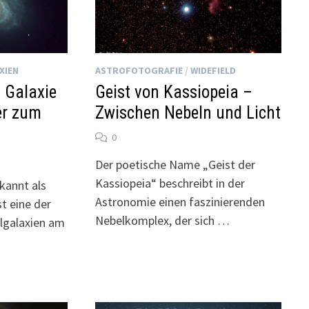
XIEN
ASTROFOTOGRAFIE
/
WIDEFIELD
 Galaxie
Geist von Kassiopeia –
er zum
Zwischen Nebeln und Licht
0
Der poetische Name „Geist der
Kassiopeia“ beschreibt in der
kannt als
Astronomie einen faszinierenden
t eine der
Nebelkomplex, der sich …
algalaxien am