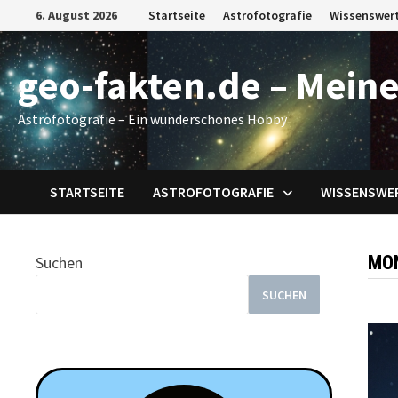
Zum
6. August 2026
Startseite
Astrofotografie
Wissenswer
Inhalt
springen
geo-fakten.de – Meine
Astrofotografie – Ein wunderschönes Hobby
STARTSEITE
ASTROFOTOGRAFIE
WISSENSWE
MO
Suchen
SUCHEN