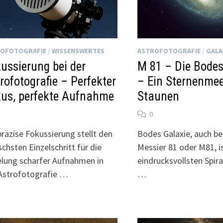
OFOTOGRAFIE
/
WISSENSWERTES
ASTROFOTOGRAFIE
/
GALA
ussierung bei der
M 81 – Die Bodes
rofotografie – Perfekter
– Ein Sternenme
us, perfekte Aufnahme
Staunen
0
präzise Fokussierung stellt den
Bodes Galaxie, auch be
ischsten Einzelschritt für die
Messier 81 oder M81, is
elung scharfer Aufnahmen in
eindrucksvollsten Spir
Astrofotografie …
…