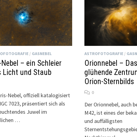
OFOTOGRAFIE
/
GASNEBEL
ASTROFOTOGRAFIE
/
GASN
s-Nebel – ein Schleier
Orionnebel – Da
 Licht und Staub
glühende Zentru
Orion-Sternbilds
0
ris-Nebel, offiziell katalogisiert
NGC 7023, präsentiert sich als
Der Orionnebel, auch b
leuchtendes Juwel im
M42, ist eines der bek
lichen …
und auffälligsten
Sternentstehungsgebi