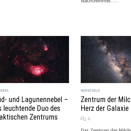
Nachthimmel. …
EBEL
WIDEFIELD
fid- und Lagunennebel –
Zentrum der Milc
 leuchtende Duo des
Herz der Galaxie
aktischen Zentrums
0
Das Zentrum der Milchs