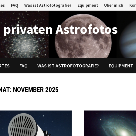
tes
FAQ
Was ist Astrofotografie?
Equipment
Über mich
Ko
 privaten Astrofotos
RTES
FAQ
WAS IST ASTROFOTOGRAFIE?
EQUIPMENT
NAT:
NOVEMBER 2025