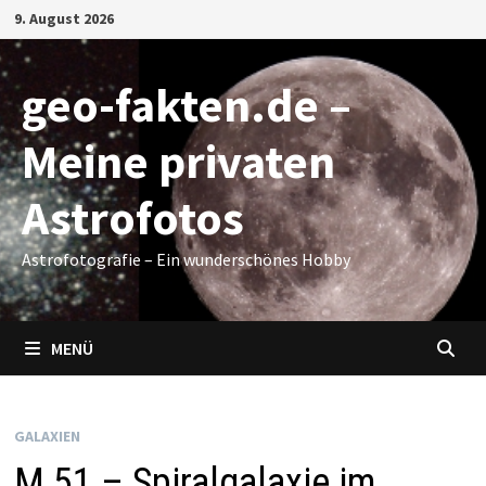
Zum
9. August 2026
Inhalt
springen
geo-fakten.de –
Meine privaten
Astrofotos
Astrofotografie – Ein wunderschönes Hobby
MENÜ
GALAXIEN
M 51 – Spiralgalaxie im