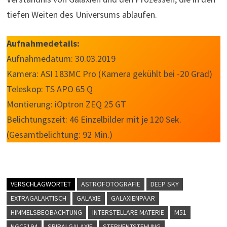
tiefen Weiten des Universums ablaufen.
Aufnahmedetails:
Aufnahmedatum: 30.03.2019
Kamera: ASI 183MC Pro (Kamera gekühlt bei -20 Grad)
Teleskop: TS APO 65 Q
Montierung: iOptron ZEQ 25 GT
Belichtungszeit: 46 Einzelbilder mit je 120 Sek.
(Gesamtbelichtung: 92 Min.)
VERSCHLAGWORTET
ASTROFOTOGRAFIE
DEEP SKY
EXTRAGALAKTISCH
GALAXIE
GALAXIENPAAR
HIMMELSBEOBACHTUNG
INTERSTELLARE MATERIE
M51
NGC5194
SPIRALGALAXIE
STERNENTSTEHUNG