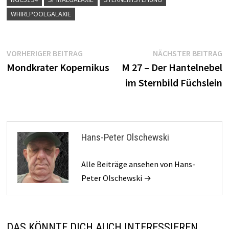
WHIRLPOOLGALAXIE
Beitragsnavigation
Vorheriger
N
VORHERIGER BEITRAG
NÄCHSTER BEITRAG
Beitrag:
B
Mondkrater Kopernikus
M 27 – Der Hantelnebel
im Sternbild Füchslein
Hans-Peter Olschewski
Alle Beiträge ansehen von Hans-
Peter Olschewski →
DAS KÖNNTE DICH AUCH INTERESSIEREN