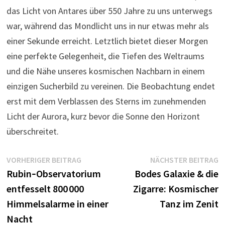
das Licht von Antares über 550 Jahre zu uns unterwegs
war, während das Mondlicht uns in nur etwas mehr als
einer Sekunde erreicht. Letztlich bietet dieser Morgen
eine perfekte Gelegenheit, die Tiefen des Weltraums
und die Nähe unseres kosmischen Nachbarn in einem
einzigen Sucherbild zu vereinen. Die Beobachtung endet
erst mit dem Verblassen des Sterns im zunehmenden
Licht der Aurora, kurz bevor die Sonne den Horizont
überschreitet.
Beitragsnavigation
Vorheriger
N
VORHERIGER BEITRAG
NÄCHSTER BEITRAG
Beitrag:
B
Rubin‑Observatorium
Bodes Galaxie & die
entfesselt 800 000
Zigarre: Kosmischer
Himmelsalarme in einer
Tanz im Zenit
Nacht