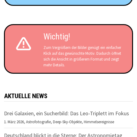
Wichtig!
Zum Vergrößern der Bilder genügt ein einfacher
Klick auf das gewünschte Motiv. Dadurch öffnet
sich die Ansicht in größerem Format und zeigt
mehr Details.
AKTUELLE NEWS
Drei Galaxien, ein Sucherbild: Das Leo-Triplett im Fokus
1. März 2026,
Astrofotografie
,
Deep-Sky-Objekte
,
Himmelsereignisse
Deutschland blickt in die Sterne: Der Astronomietag