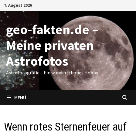
Zum
7. August 2026
Inhalt
springen
geo-fakten.de –
Meine privaten
Astrofotos
Astrofotografie – Ein wunderschönes Hobby
MENÜ
Wenn rotes Sternenfeuer auf