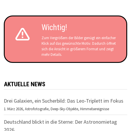
Wichtig!
Zum Vergrößern der Bilder genügt ein einfacher
Klick auf das gewünschte Motiv. Dadurch öffnet
sich die Ansicht in größerem Format und zeigt
mehr Details.
AKTUELLE NEWS
Drei Galaxien, ein Sucherbild: Das Leo-Triplett im Fokus
1. März 2026,
Astrofotografie
,
Deep-Sky-Objekte
,
Himmelsereignisse
Deutschland blickt in die Sterne: Der Astronomietag
2026