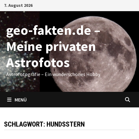
Zum
7. August 2026
Inhalt
springen
geo-fakten.de –
Meine privaten
Astrofotos
Astrofotografie – Ein wunderschönes Hobby
MENÜ
SCHLAGWORT:
HUNDSSTERN