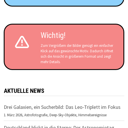
Wichtig!
Zum Vergrößern der Bilder genügt ein einfacher
Klick auf das gewünschte Motiv. Dadurch öffnet
sich die Ansicht in größerem Format und zeigt
mehr Details.
AKTUELLE NEWS
Drei Galaxien, ein Sucherbild: Das Leo-Triplett im Fokus
1. März 2026,
Astrofotografie
,
Deep-Sky-Objekte
,
Himmelsereignisse
Deutschland blickt in die Sterne: Der Astronomietag