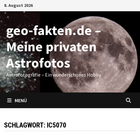
Zum
8. August 2026
Inhalt
springen
geo-fakten.de –
Meine privaten
Astrofotos
Astrofotografie – Ein wunderschönes Hobby
MENÜ
SCHLAGWORT:
IC5070