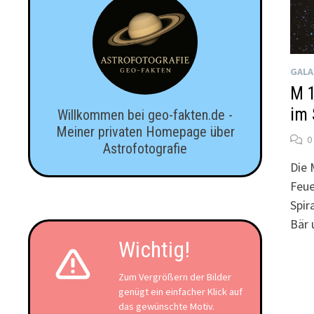
GALA
M 1
im 
Willkommen bei geo-fakten.de -
Meiner privaten Homepage über
0
Astrofotografie
Die 
Feue
Spir
Bär
Wichtig!
Zum Vergrößern der Bilder
genügt ein einfacher Klick auf
das gewünschte Motiv.