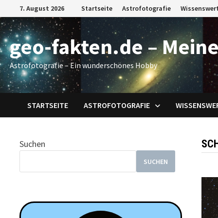
Zum
7. August 2026
Startseite
Astrofotografie
Wissenswer
Inhalt
springen
geo-fakten.de – Meine
Astrofotografie – Ein wunderschönes Hobby
STARTSEITE
ASTROFOTOGRAFIE
WISSENSWE
SC
Suchen
SUCHEN