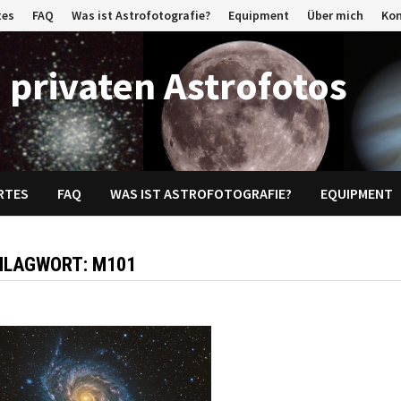
tes
FAQ
Was ist Astrofotografie?
Equipment
Über mich
Ko
 privaten Astrofotos
RTES
FAQ
WAS IST ASTROFOTOGRAFIE?
EQUIPMENT
HLAGWORT:
M101