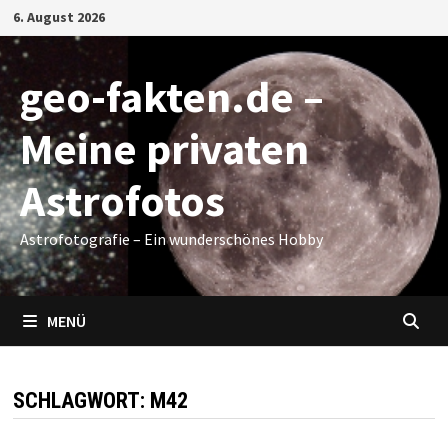
Zum
6. August 2026
Inhalt
springen
geo-fakten.de –
Meine privaten
Astrofotos
Astrofotografie – Ein wunderschönes Hobby
MENÜ
SCHLAGWORT:
M42