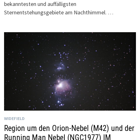
bekanntesten und auffälligsten
Sternentstehungsgebiete am Nachthimmel. …
WIDEFIELD
Region um den Orion-Nebel (M42) und der
Running Man Nebel (NGC1977) IM