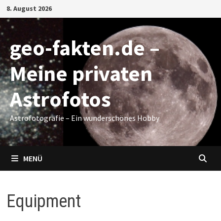
Zum
8. August 2026
Inhalt
springen
geo-fakten.de –
Meine privaten
Astrofotos
Astrofotografie – Ein wunderschönes Hobby
MENÜ
Equipment