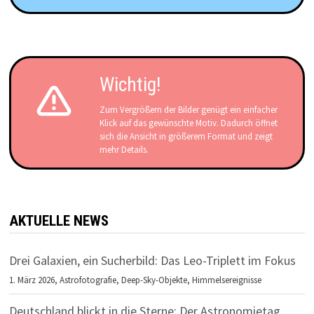
Wichtig!
Zum Vergrößern der Bilder genügt ein einfacher
Klick auf das gewünschte Motiv. Dadurch öffnet
sich die Ansicht in größerem Format und zeigt
mehr Details.
AKTUELLE NEWS
Drei Galaxien, ein Sucherbild: Das Leo-Triplett im Fokus
1. März 2026,
Astrofotografie
,
Deep-Sky-Objekte
,
Himmelsereignisse
Deutschland blickt in die Sterne: Der Astronomietag