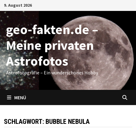
Zum
9. August 2026
Inhalt
springen
geo-fakten.de –
Meine privaten
Astrofotos
Astrofotografie – Ein wunderschönes Hobby
MENÜ
SCHLAGWORT:
BUBBLE NEBULA