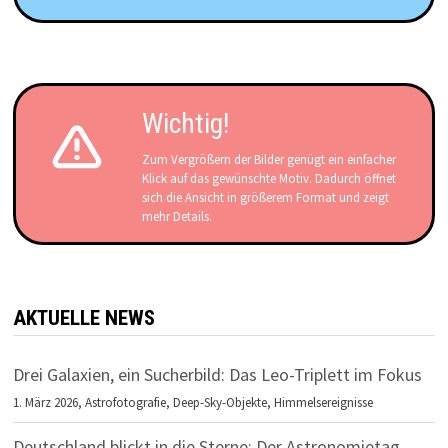
Wichtig!
Zum Vergrößern der Bilder genügt ein einfacher
Klick auf das gewünschte Motiv. Dadurch öffnet
sich die Ansicht in größerem Format und zeigt
mehr Details.
AKTUELLE NEWS
Drei Galaxien, ein Sucherbild: Das Leo-Triplett im Fokus
1. März 2026,
Astrofotografie
,
Deep-Sky-Objekte
,
Himmelsereignisse
Deutschland blickt in die Sterne: Der Astronomietag