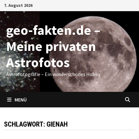
Zum
7. August 2026
Inhalt
springen
geo-fakten.de –
Meine privaten
Astrofotos
Astrofotografie – Ein wunderschönes Hobby
MENÜ
SCHLAGWORT:
GIENAH