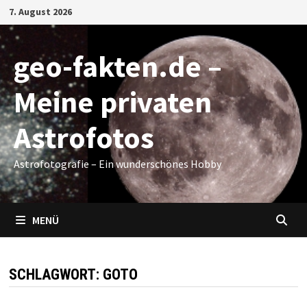
Zum
7. August 2026
Inhalt
springen
geo-fakten.de –
Meine privaten
Astrofotos
Astrofotografie – Ein wunderschönes Hobby
MENÜ
SCHLAGWORT:
GOTO