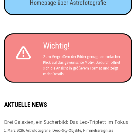
Homepage über Astrofotografie
Wichtig!
Zum Vergrößern der Bilder genügt ein einfacher
Klick auf das gewünschte Motiv. Dadurch öffnet
sich die Ansicht in größerem Format und zeigt
mehr Details.
AKTUELLE NEWS
Drei Galaxien, ein Sucherbild: Das Leo-Triplett im Fokus
1. März 2026,
Astrofotografie
,
Deep-Sky-Objekte
,
Himmelsereignisse