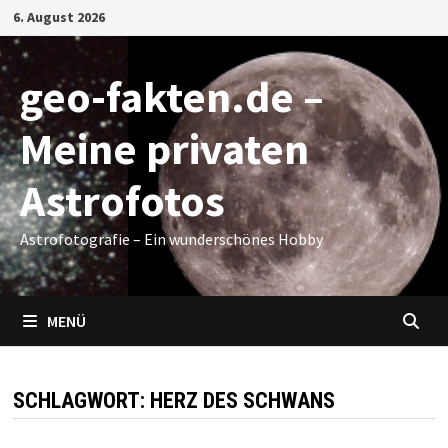
Zum
6. August 2026
Inhalt
springen
geo-fakten.de –
Meine privaten
Astrofotos
Astrofotografie – Ein wunderschönes Hobby
MENÜ
SCHLAGWORT:
HERZ DES SCHWANS