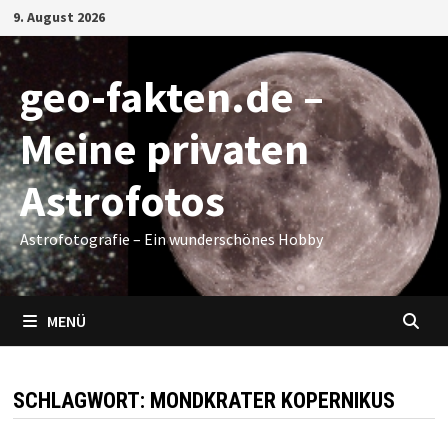
Zum
9. August 2026
Inhalt
springen
geo-fakten.de –
Meine privaten
Astrofotos
Astrofotografie – Ein wunderschönes Hobby
MENÜ
SCHLAGWORT:
MONDKRATER KOPERNIKUS