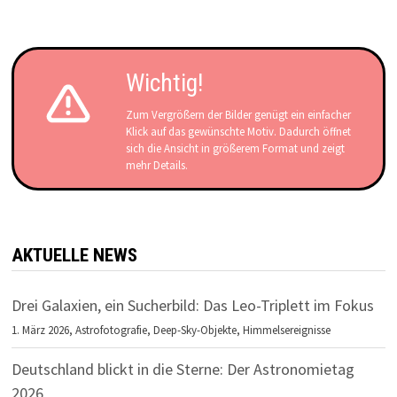
Wichtig!
Zum Vergrößern der Bilder genügt ein einfacher
Klick auf das gewünschte Motiv. Dadurch öffnet
sich die Ansicht in größerem Format und zeigt
mehr Details.
AKTUELLE NEWS
Drei Galaxien, ein Sucherbild: Das Leo-Triplett im Fokus
1. März 2026,
Astrofotografie
,
Deep-Sky-Objekte
,
Himmelsereignisse
Deutschland blickt in die Sterne: Der Astronomietag
2026