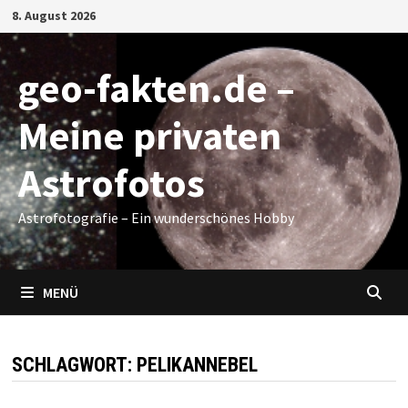
Zum
8. August 2026
Inhalt
springen
geo-fakten.de –
Meine privaten
Astrofotos
Astrofotografie – Ein wunderschönes Hobby
MENÜ
SCHLAGWORT:
PELIKANNEBEL