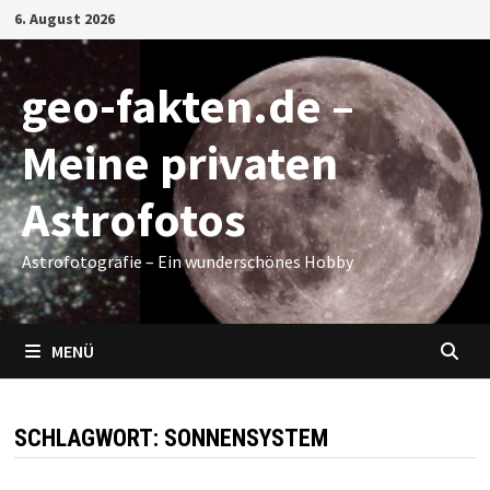
Zum
6. August 2026
Inhalt
springen
geo-fakten.de –
Meine privaten
Astrofotos
Astrofotografie – Ein wunderschönes Hobby
MENÜ
SCHLAGWORT:
SONNENSYSTEM