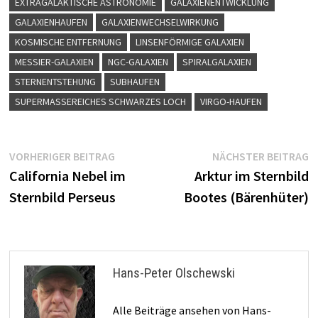
EXTRAGALAKTISCHE ASTRONOMIE
GALAXIENENTWICKLUNG
GALAXIENHAUFEN
GALAXIENWECHSELWIRKUNG
KOSMISCHE ENTFERNUNG
LINSENFÖRMIGE GALAXIEN
MESSIER-GALAXIEN
NGC-GALAXIEN
SPIRALGALAXIEN
STERNENTSTEHUNG
SUBHAUFEN
SUPERMASSEREICHES SCHWARZES LOCH
VIRGO-HAUFEN
Beitragsnavigation
Vorheriger
N
VORHERIGER BEITRAG
NÄCHSTER BEITRAG
Beitrag:
B
California Nebel im
Arktur im Sternbild
Sternbild Perseus
Bootes (Bärenhüter)
Hans-Peter Olschewski
Alle Beiträge ansehen von Hans-