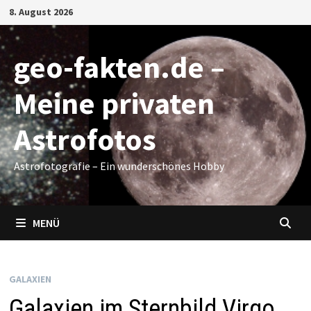
Zum
8. August 2026
Inhalt
springen
geo-fakten.de –
Meine privaten
Astrofotos
Astrofotografie – Ein wunderschönes Hobby
MENÜ
GALAXIEN
Galaxien im Sternbild Virgo