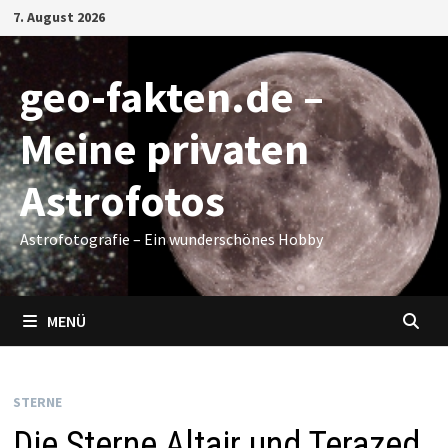
Zum
7. August 2026
Inhalt
springen
geo-fakten.de –
Meine privaten
Astrofotos
Astrofotografie – Ein wunderschönes Hobby
MENÜ
STERNE
Die Sterne Altair und Terazed