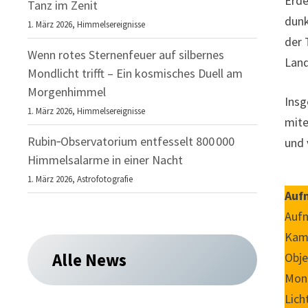
Erde
Tanz im Zenit
dunk
1. März 2026,
Himmelsereignisse
der 
Wenn rotes Sternenfeuer auf silbernes
Land
Mondlicht trifft – Ein kosmisches Duell am
Morgenhimmel
Insg
1. März 2026,
Himmelsereignisse
mite
Rubin‑Observatorium entfesselt 800 000
und 
Himmelsalarme in einer Nacht
1. März 2026,
Astrofotografie
Auf
Auf
Kame
Alle News
Obje
Mont
Lich