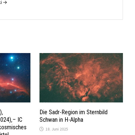
ki →
),
Die Sadr-Region im Sternbild
024),– IC
Schwan in H-Alpha
 kosmisches
18. Juni 2025
rtel