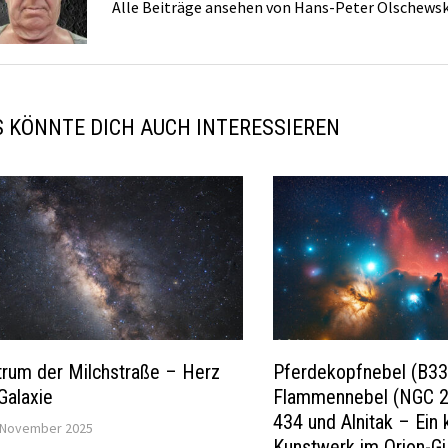
Alle Beiträge ansehen von Hans-Peter Olschews
 KÖNNTE DICH AUCH INTERESSIEREN
rum der Milchstraße – Herz
Pferdekopfnebel (B33
Galaxie
Flammennebel (NGC 2
434 und Alnitak – Ein
 November 2025
Kunstwerk im Orion-Gü