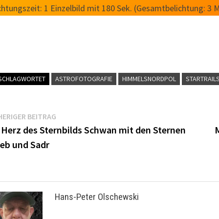
chtungszeit: 1 Einzelbild mit 180 Sek. (Gesamtbelichtung: 3 M
SCHLAGWORTET
ASTROFOTOGRAFIE
HIMMELSNORDPOL
STARTRAIL
itragsnavigation
Vorheriger
ERIGER BEITRAG
Beitrag:
 Herz des Sternbilds Schwan mit den Sternen
M
eb und Sadr
Hans-Peter Olschewski