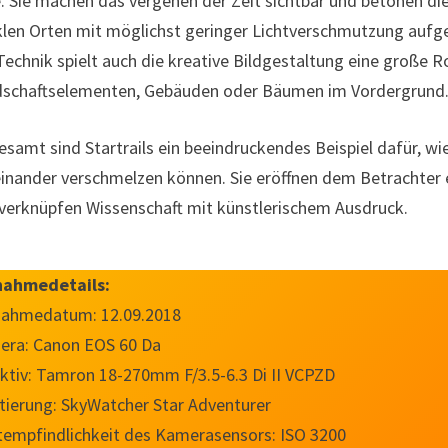
. Sie machen das vergehen der Zeit sichtbar und betonen d
len Orten mit möglichst geringer Lichtverschmutzung aufg
Technik spielt auch die kreative Bildgestaltung eine große R
schaftselementen, Gebäuden oder Bäumen im Vordergrund
esamt sind Startrails ein beeindruckendes Beispiel dafür, 
inander verschmelzen können. Sie eröffnen dem Betrachter
verknüpfen Wissenschaft mit künstlerischem Ausdruck.
nahmedetails:
nahmedatum: 12.09.2018
ra: Canon EOS 60 Da
ktiv: Tamron 18-270mm F/3.5-6.3 Di II VCPZD
ierung: SkyWatcher Star Adventurer
tempfindlichkeit des Kamerasensors: ISO 3200