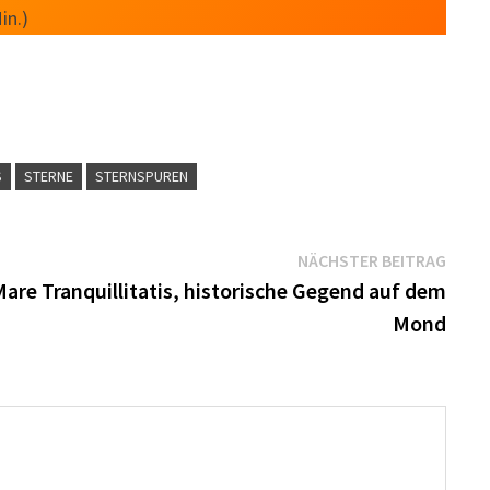
in.)
S
STERNE
STERNSPUREN
Näch
NÄCHSTER BEITRAG
Beitr
are Tranquillitatis, historische Gegend auf dem
Mond