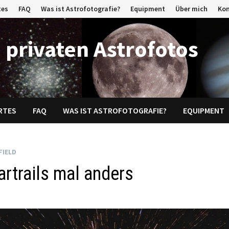
tes
FAQ
Was ist Astrofotografie?
Equipment
Über mich
Ko
 privaten Astrofotos
RTES
FAQ
WAS IST ASTROFOTOGRAFIE?
EQUIPMENT
FIELD
artrails mal anders