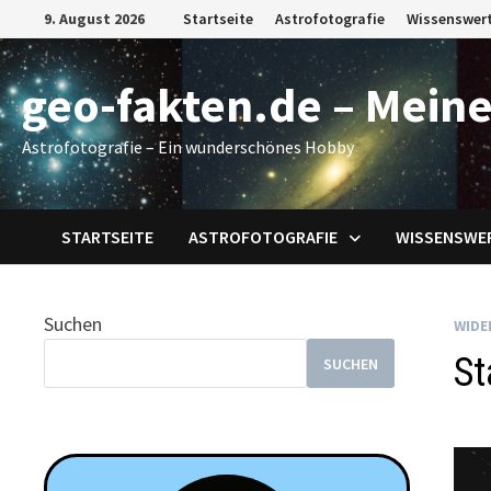
Zum
9. August 2026
Startseite
Astrofotografie
Wissenswer
Inhalt
springen
geo-fakten.de – Meine
Astrofotografie – Ein wunderschönes Hobby
STARTSEITE
ASTROFOTOGRAFIE
WISSENSWE
Suchen
WIDE
St
SUCHEN