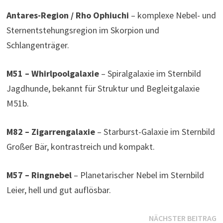
Antares-Region / Rho Ophiuchi
– komplexe Nebel- und
Sternentstehungsregion im Skorpion und
Schlangenträger.
M51 – Whirlpoolgalaxie
– Spiralgalaxie im Sternbild
Jagdhunde, bekannt für Struktur und Begleitgalaxie
M51b.
M82 – Zigarrengalaxie
– Starburst-Galaxie im Sternbild
Großer Bär, kontrastreich und kompakt.
M57 – Ringnebel
– Planetarischer Nebel im Sternbild
Leier, hell und gut auflösbar.
Beitragsnavigation
N
NÄCHSTER BEITRAG