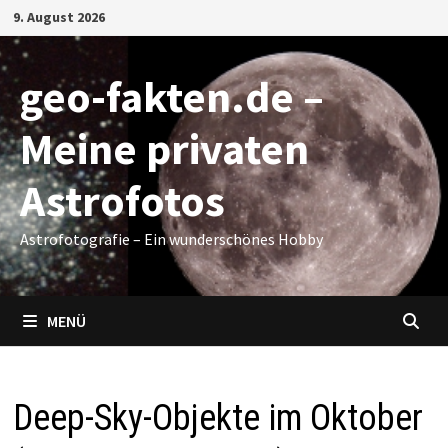
Zum
9. August 2026
Inhalt
springen
geo-fakten.de –
Meine privaten
Astrofotos
Astrofotografie – Ein wunderschönes Hobby
MENÜ
Deep-Sky-Objekte im Oktober