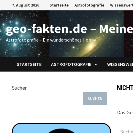
Zum
7. August 2026
Startseite
Astrofotografie
Wissenswer
Inhalt
springen
geo-fakten.de – Meine
Astrofotografie – Ein wunderschönes Hobby
STARTSEITE
ASTROFOTOGRAFIE
WISSENSWE
NICH
Suchen
SUCHEN
Das Ges
Suchen