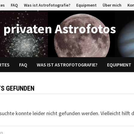
tes
FAQ
Was ist Astrofotografie?
Equipment
Über mich
Ko
 privaten Astrofotos
RTES
FAQ
WAS IST ASTROFOTOGRAFIE?
EQUIPMENT
TS GEFUNDEN
uchte konnte leider nicht gefunden werden. Vielleicht hilft 