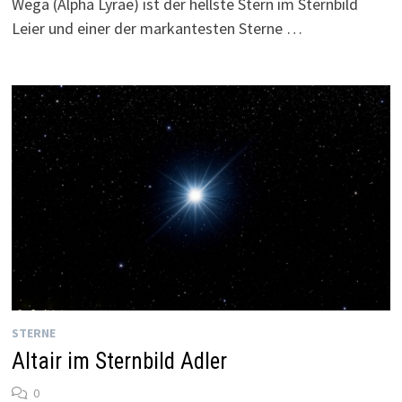
Wega (Alpha Lyrae) ist der hellste Stern im Sternbild
Leier und einer der markantesten Sterne …
STERNE
Altair im Sternbild Adler
0