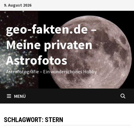
Zum
9. August 2026
Inhalt
springen
geo-fakten.de –
Meine privaten
Astrofotos
Astrofotografie – Ein wunderschönes Hobby
MENÜ
SCHLAGWORT:
STERN