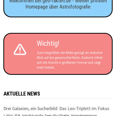
Willkommen bei geo-fakten.de - Meiner privaten
Homepage über Astrofotografie
Wichtig!
Zum Vergrößern der Bilder genügt ein einfacher
Klick auf das gewünschte Motiv. Dadurch öffnet
sich die Ansicht in größerem Format und zeigt
mehr Details.
AKTUELLE NEWS
Drei Galaxien, ein Sucherbild: Das Leo-Triplett im Fokus
1. März 2026,
Astrofotografie
,
Deep-Sky-Objekte
,
Himmelsereignisse