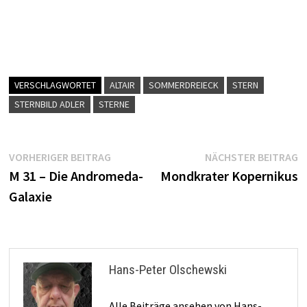
VERSCHLAGWORTET
ALTAIR
SOMMERDREIECK
STERN
STERNBILD ADLER
STERNE
Beitragsnavigation
Vorheriger
N
VORHERIGER BEITRAG
NÄCHSTER BEITRAG
Beitrag:
B
M 31 – Die Andromeda-
Mondkrater Kopernikus
Galaxie
Hans-Peter Olschewski
Alle Beiträge ansehen von Hans-