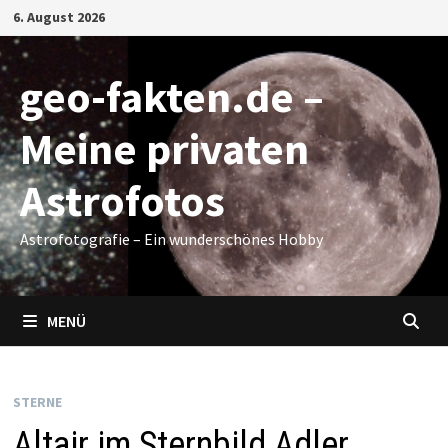
Zum
6. August 2026
Inhalt
springen
geo-fakten.de –
Meine privaten
Astrofotos
Astrofotografie – Ein wunderschönes Hobby
MENÜ
STERNE
Altair im Sternbild Adler